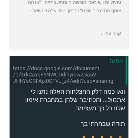
ומעשיים ויש כאלו מופשטים ומחשבתיים. ⁦⁩ "אנחנו
אוסף ההרגלים שלנו" ומכאן - השאלה שנשאל - ...
קרא עוד...