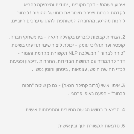
אירוע משמח! - דרך מקורית , יחודית ומצחיקה להביא
לקדמת הכרות ויצירת חיבור את כוחו של ההומור ! לבחור
ליהנות מהרגע, מהחברה המשותפת ולהרגיש ערכים חיוביים.
2. הנחיית קבוצות לגברים בקהילה הגאה - בין משחקי חברה,
קופסא ועד תהליכי עומק - יכולת ליצור שינוי תודעתי בשיטת
"כוחך לבחור " המשלבת NLP תקשורת מקדמת והומור -
דרך להתמודד עם תחושת הבדידות, החרדות ,דיכאון ופגיעות
לכדי תחושת חופש, עצמאות , ביטחון וחוסן נפשי .
3. אימון אישי (לרוב קהילה הגאה) - גם כן שיטת "הכוח
לבחור" - הפעם באופן פרטני .
4. הרצאות בנושא הגישה החיובית והתפתחות אישית
5. סדנאות תקשורת תוך ובין אישית