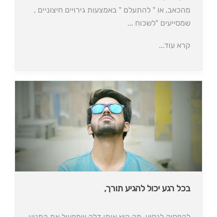
מהכאב, או " להתעלם " באמצעות גירויים חיצוניים ,
שמסייעים "לשכוח ...
קרא עוד...
בכל רגע יכול להגיע תורך,
להפסיק לנסוע. מה הוא אותו דלק שמפעיל את המנוע